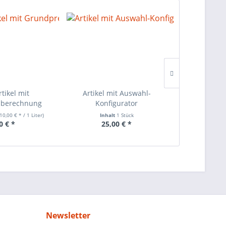
tikel mit
Artikel mit Auswahl-
Hauptartike
sberechnung
Konfigurator
(10,00 € * / 1 Liter)
Inhalt
1 Stück
Inha
0 € *
25,00 € *
5,
Newsletter