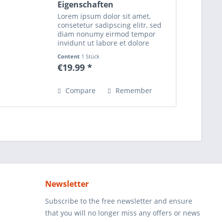
Eigenschaften
Lorem ipsum dolor sit amet,
consetetur sadipscing elitr, sed
diam nonumy eirmod tempor
invidunt ut labore et dolore
magna aliquyam erat, sed diam
Content
1 Stück
voluptua. At vero eos et accusam
€19.99 *
et justo duo dolores et ea rebum.
Stet clita kasd...
Compare
Remember
Newsletter
Subscribe to the free newsletter and ensure
that you will no longer miss any offers or news