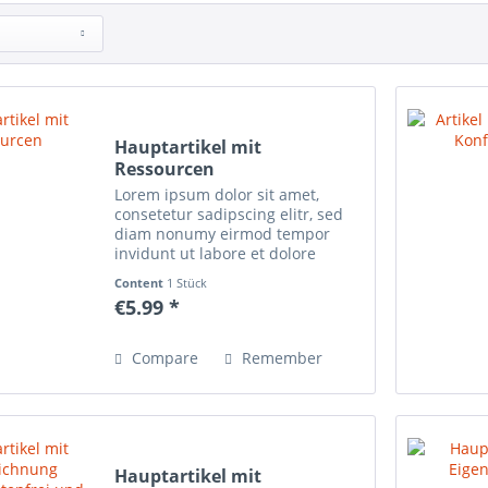
Hauptartikel mit
Ressourcen
Lorem ipsum dolor sit amet,
consetetur sadipscing elitr, sed
diam nonumy eirmod tempor
invidunt ut labore et dolore
magna aliquyam erat, sed diam
Content
1 Stück
voluptua. At vero eos et accusam
€5.99 *
et justo duo dolores et ea rebum.
Stet clita kasd...
Compare
Remember
Hauptartikel mit