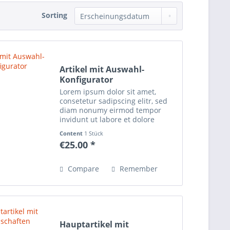
Sorting
Artikel mit Auswahl-
Konfigurator
Lorem ipsum dolor sit amet,
consetetur sadipscing elitr, sed
diam nonumy eirmod tempor
invidunt ut labore et dolore
magna aliquyam erat, sed diam
Content
1 Stück
voluptua. At vero eos et accusam
€25.00 *
et justo duo dolores et ea rebum.
Stet clita kasd...
Compare
Remember
Hauptartikel mit