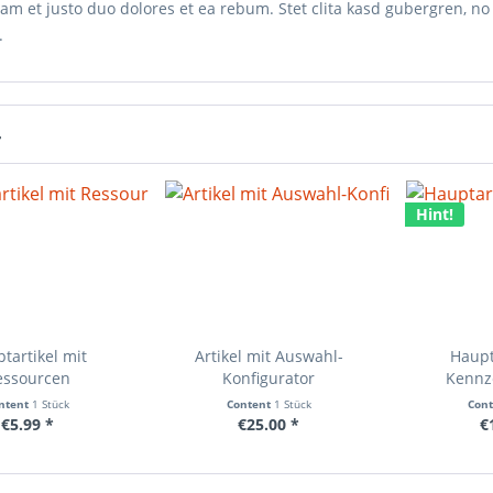
am et justo duo dolores et ea rebum. Stet clita kasd gubergren, n
.
r
Hint!
tartikel mit
Artikel mit Auswahl-
Haupt
essourcen
Konfigurator
Kennz
ntent
1 Stück
Content
1 Stück
Con
€5.99 *
€25.00 *
€