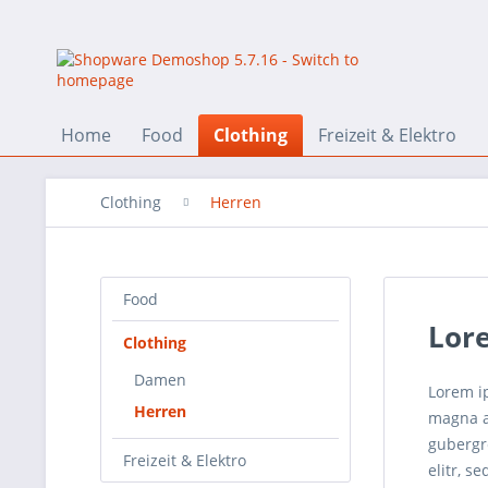
Home
Food
Clothing
Freizeit & Elektro
Clothing
Herren
Food
Lor
Clothing
Damen
Lorem i
Herren
magna al
gubergr
Freizeit & Elektro
elitr, 