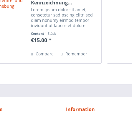
Kennzeichnung...
Lorem ipsum dolor sit amet,
consetetur sadipscing elitr, sed
diam nonumy eirmod tempor
invidunt ut labore et dolore
magna aliquyam erat, sed diam
Content
1 Stück
voluptua. At vero eos et accusam
€15.00 *
et justo duo dolores et ea rebum.
Stet clita kasd...
Compare
Remember
e
Information