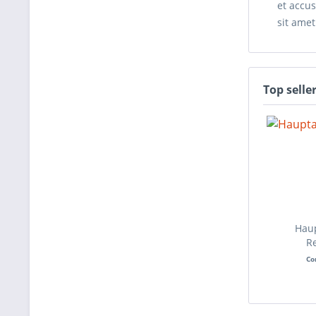
et accus
sit amet
Top selle
Haup
R
Co